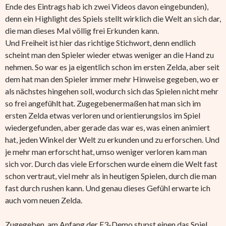
Ende des Eintrags hab ich zwei Videos davon eingebunden),
denn ein Highlight des Spiels stellt wirklich die Welt an sich dar,
die man dieses Mal völlig frei Erkunden kann.
Und Freiheit ist hier das richtige Stichwort, denn endlich
scheint man den Spieler wieder etwas weniger an die Hand zu
nehmen. So war es ja eigentlich schon im ersten Zelda, aber seit
dem hat man den Spieler immer mehr Hinweise gegeben, wo er
als nächstes hingehen soll, wodurch sich das Spielen nicht mehr
so frei angefühlt hat. Zugegebenermaßen hat man sich im
ersten Zelda etwas verloren und orientierungslos im Spiel
wiedergefunden, aber gerade das war es, was einen animiert
hat, jeden Winkel der Welt zu erkunden und zu erforschen. Und
je mehr man erforscht hat, umso weniger verloren kam man
sich vor. Durch das viele Erforschen wurde einem die Welt fast
schon vertraut, viel mehr als in heutigen Spielen, durch die man
fast durch rushen kann. Und genau dieses Gefühl erwarte ich
auch vom neuen Zelda.
Zugegeben, am Anfang der E3-Demo stupst einen das Spiel