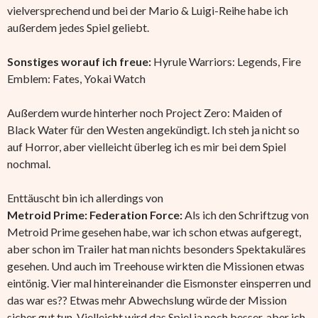
vielversprechend und bei der Mario & Luigi-Reihe habe ich
außerdem jedes Spiel geliebt.
Sonstiges worauf ich freue:
Hyrule Warriors: Legends, Fire
Emblem: Fates, Yokai Watch
Außerdem wurde hinterher noch Project Zero: Maiden of
Black Water für den Westen angekündigt. Ich steh ja nicht so
auf Horror, aber vielleicht überleg ich es mir bei dem Spiel
nochmal.
Enttäuscht bin ich allerdings von
Metroid Prime: Federation Force:
Als ich den Schriftzug von
Metroid Prime gesehen habe, war ich schon etwas aufgeregt,
aber schon im Trailer hat man nichts besonders Spektakuläres
gesehen. Und auch im Treehouse wirkten die Missionen etwas
eintönig. Vier mal hintereinander die Eismonster einsperren und
das war es?? Etwas mehr Abwechslung würde der Mission
sicher gut tun. Vielleicht wird das Spiel ja noch besser, aber ich