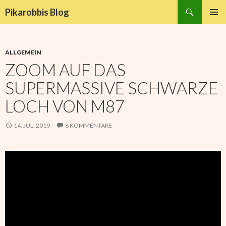
Suchen
Pikarobbis Blog
ZUM
PRIMÄR
INHALT
MENÜ
SPRINGEN
ALLGEMEIN
ZOOM AUF DAS
SUPERMASSIVE SCHWARZE
LOCH VON M87
14. JULI 2019
8 KOMMENTARE