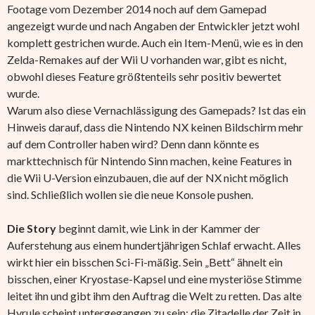
Footage vom Dezember 2014 noch auf dem Gamepad
angezeigt wurde und nach Angaben der Entwickler jetzt wohl
komplett gestrichen wurde. Auch ein Item-Menü, wie es in den
Zelda-Remakes auf der Wii U vorhanden war, gibt es nicht,
obwohl dieses Feature größtenteils sehr positiv bewertet
wurde.
Warum also diese Vernachlässigung des Gamepads? Ist das ein
Hinweis darauf, dass die Nintendo NX keinen Bildschirm mehr
auf dem Controller haben wird? Denn dann könnte es
markttechnisch für Nintendo Sinn machen, keine Features in
die Wii U-Version einzubauen, die auf der NX nicht möglich
sind. Schließlich wollen sie die neue Konsole pushen.
Die Story
beginnt damit, wie Link in der Kammer der
Auferstehung aus einem hundertjährigen Schlaf erwacht. Alles
wirkt hier ein bisschen Sci-Fi-mäßig. Sein „Bett“ ähnelt ein
bisschen, einer Kryostase-Kapsel und eine mysteriöse Stimme
leitet ihn und gibt ihm den Auftrag die Welt zu retten. Das alte
Hyrule scheint untergegangen zu sein: die Zitadelle der Zeit in